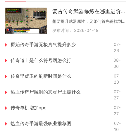
复古传奇武器修炼在哪里进阶的
想要提升武器属性，兄弟们首先得找到主城的铁匠铺。铁匠铺通常位于盟重省或比奇省的中心区域，那里有专门的铁匠NPC负责武器升级服务。与铁匠对话后，就可以选择武器精炼功能，
发布时间： 2026-04-19
原始传奇手游无极真气提升多少
07-
26
传奇道士是什么符号啊怎么打
08-
06
传奇里虎卫的刷新时间是什么
07-
20
热血传奇尸魔洞的恶灵尸王爆什么
07-
27
传奇单机增加npc
07-
27
热血传奇手游最强职业推荐图
07-
10