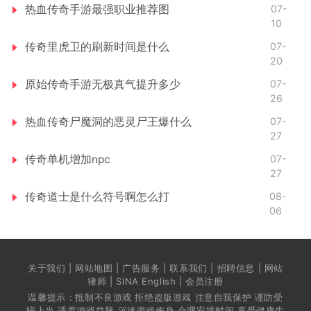
热血传奇手游最强职业推荐图
07-
10
传奇里虎卫的刷新时间是什么
07-
20
原始传奇手游无极真气提升多少
07-
26
热血传奇尸魔洞的恶灵尸王爆什么
07-
27
传奇单机增加npc
07-
27
传奇道士是什么符号啊怎么打
08-
06
关于我们 | 网站地图 | 广告服务 | 联系我们 | 招聘信息 | 网站
律师 | SINA English | 会员注册
温馨提示：抵制不良游戏 拒绝盗版游戏 注意自我保护 谨防受
骗上当 适度游戏益脑 沉迷游戏伤身 合理安排时间 享受健康生