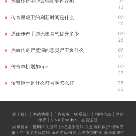
热血传奇手游最强职业推荐图
07-
10
传奇里虎卫的刷新时间是什么
07-
20
原始传奇手游无极真气提升多少
07-
26
热血传奇尸魔洞的恶灵尸王爆什么
07-
27
传奇单机增加npc
07-
27
传奇道士是什么符号啊怎么打
08-
06
关于我们 | 网站地图 | 广告服务 | 联系我们 | 招聘信息 | 网站
律师 | SINA English | 会员注册
温馨提示：抵制不良游戏 拒绝盗版游戏 注意自我保护 谨防受
骗上当 适度游戏益脑 沉迷游戏伤身 合理安排时间 享受健康生