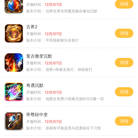
详情
开服时间：
12月/07日
版本介绍：
法师全屏冰雨魔宠融合修仙沉默
古界2
详情
开服时间：
12月/07日
版本介绍：
平民独家耐玩全靠打
复古微变沉默
详情
开服时间：
12月/07日
版本介绍：
顶赞+终极全靠打。神器靠打
奇遇沉默
详情
开服时间：
12月/07日
版本介绍：
地图全免费小怪爆充值BOSS爆一切
帝尊轻中变
详情
开服时间：
12月/07日
版本介绍：
谁都有可能是黑马逆袭就在下只怪