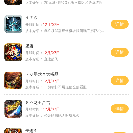
版本介绍：
20元满回馈20元满回馈区区必爆终极
１７６
详情
开服时间：
12月/07日
版本介绍：
爆终极武器爆终极衣服耐玩不累轻松满级
蛋蛋
详情
开服时间：
12月/07日
版本介绍：
直接起飞
７６屠龙Ｘ大极品
详情
开服时间：
12月/07日
版本介绍：
一切靠打不用充值全部看脸
８０龙王合击
详情
开服时间：
12月/07日
版本介绍：
必爆终极绝无暗坑永久
奇迹3