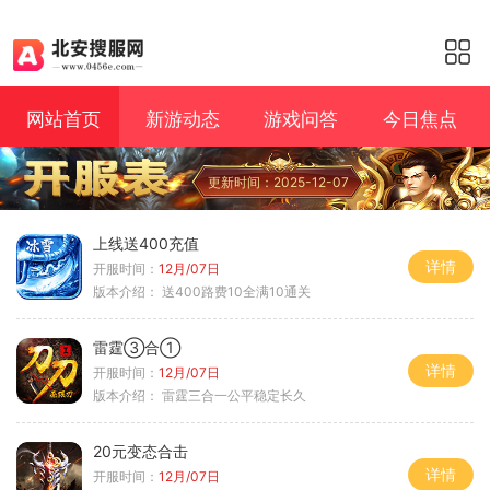
网站首页
新游动态
游戏问答
今日焦点
更新时间：2025-12-07
上线送400充值
详情
开服时间：
12月/07日
版本介绍：
送400路费10全满10通关
雷霆③合①
详情
开服时间：
12月/07日
版本介绍：
雷霆三合一公平稳定长久
20元变态合击
详情
开服时间：
12月/07日