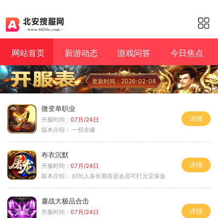
网站首页
新游动态
游戏问答
今日焦点
更新时间：2026-02-08
微变单职业
详情
开服时间：
07月/24日
版本介绍：
一切全爆
布衣沉默
详情
开服时间：
07月/24日
版本介绍：
好玩人多长期首选会员可打元宝保值
鏖战大极品合击
详情
开服时间：
07月/24日