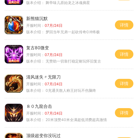
版本介绍：
舞帝味儿原始龙之冰魂摘星
新熊猫沉默
详情
开服时间：
07月/24日
版本介绍：
梦回当年兄弟一起砍传奇0冲终极
复古80微变
详情
开服时间：
07月/24日
版本介绍：
无赞助一切靠打稳定耐玩怀旧复古
清风迷失〃无限刀
详情
开服时间：
07月/24日
版本介绍：
0充通关散人称王好玩不伤脑终
８０九龍合击
详情
开服时间：
07月/24日
版本介绍：
20米顶赞40米全满超低消费超高激情
顶级超变你没玩过