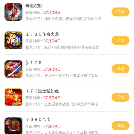
奇遇沉默
详情
开服时间：
07月/24日
版本介绍：
地图全免费小怪爆充值BOSS爆一切
１．８０传奇火龙
详情
开服时间：
07月/24日
版本介绍：
极品+5经典好服等级好升装备全爆
新１７６
详情
开服时间：
07月/24日
版本介绍：
屠龙一切靠打战士毒素法道宝宝猛
１７６道士猛如虎
详情
开服时间：
07月/24日
版本介绍：
道士召群虎战士刀刀毒法师带神宠
７６８０合击
详情
开服时间：
07月/24日
版本介绍：
１天终极极品６１切全爆低消费简