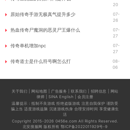
20
原始传奇手游无极真气提升多少
07-
26
热血传奇尸魔洞的恶灵尸王爆什么
07-
27
传奇单机增加npc
07-
27
传奇道士是什么符号啊怎么打
08-
06
关于我们 | 网站地图 | 广告服务 | 联系我们 | 招聘信息 | 网站
律师 | SINA English | 会员注册
温馨提示：抵制不良游戏 拒绝盗版游戏 注意自我保护 谨防受
骗上当 适度游戏益脑 沉迷游戏伤身 合理安排时间 享受健康生
活
Copyright 2015-2026 0456e.com All Rights Reserved.
北安搜服网 版权所有
鄂ICP备2022011929号-9